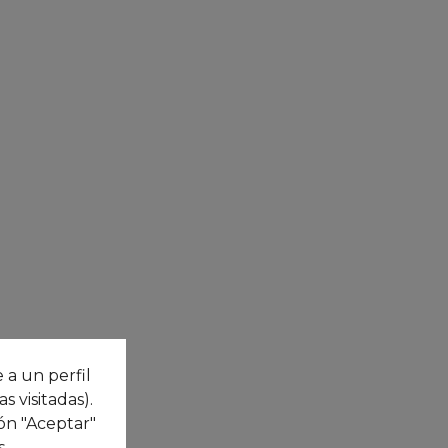
 a un perfil
 visitadas).
ón "Aceptar"
s
.