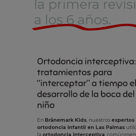
la primera revi
a los 6 años.
Ortodoncia interceptiva:
tratamientos para
“interceptar” a tiempo e
desarrollo de la boca del
niño
En
Brånemark Kids
, nuestros
expertos
ortodoncia infantil en Las Palmas
util
la
ortodoncia interceptiva
, comúnmen