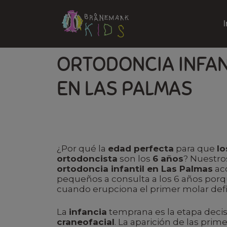
I
ORTODONCIA INFAN
EN LAS PALMAS
¿Por qué la
edad perfecta
para que
lo
ortodoncista
son los
6 años
? Nuestr
ortodoncia infantil en Las Palmas
aco
pequeños a consulta a los 6 años porq
cuando erupciona el primer molar defin
La
infancia
temprana es la etapa decis
craneofacial
. La aparición de las prim