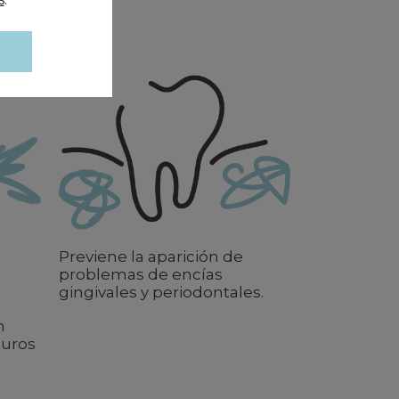
Previene la aparición de
problemas de encías
gingivales y periodontales.
n
duros