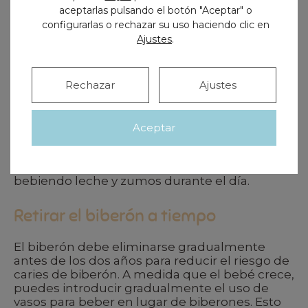
aceptarlas pulsando el botón "Aceptar" o
después de cada toma. Una vez que
configurarlas o rechazar su uso haciendo clic en
aparezcan los primeros dientes, utilizar un
cepillo de dientes infantil con cerdas suaves.
Ajustes
.
Evitar líquidos azucarados antes de
Rechazar
Ajustes
dormir
Para prevenir el desarrollo de las caries de
Aceptar
biberón es necesario evitar darle al bebé
bebidas con azúcar antes de dormir. También
conviene controlar el tiempo que pasa
bebiendo leche y zumos durante el día.
Retirar el biberón a tiempo
El biberón debe eliminarse gradualmente
antes de los dos años para reducir el riesgo de
caries de biberón. A medida que el bebé crece,
puedes introducir gradualmente el uso de
vasos para beber en lugar de biberones. Esto