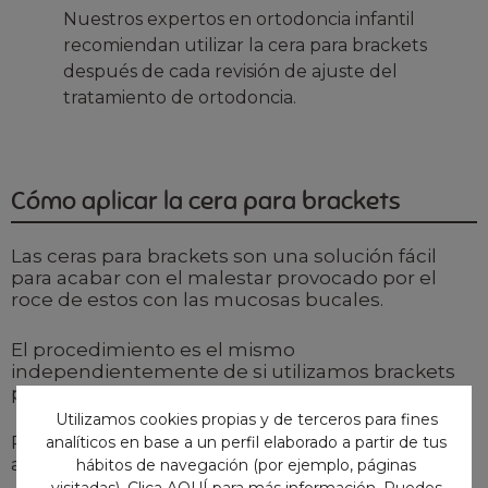
Nuestros expertos en ortodoncia infantil
recomiendan utilizar la cera para brackets
después de cada revisión de ajuste del
tratamiento de ortodoncia.
Cómo aplicar la cera para brackets
Las ceras para brackets son una solución fácil
para acabar con el malestar provocado por el
roce de estos con las mucosas bucales.
El procedimiento es el mismo
independientemente de si utilizamos brackets
para adultos o
brackets infantiles
.
Utilizamos cookies propias y de terceros para fines
Para poder colocar la cera para brackets
analíticos en base a un perfil elaborado a partir de tus
adecuadamente debes seguir estos pasos:
hábitos de navegación (por ejemplo, páginas
visitadas). Clica
AQUÍ
para más información. Puedes