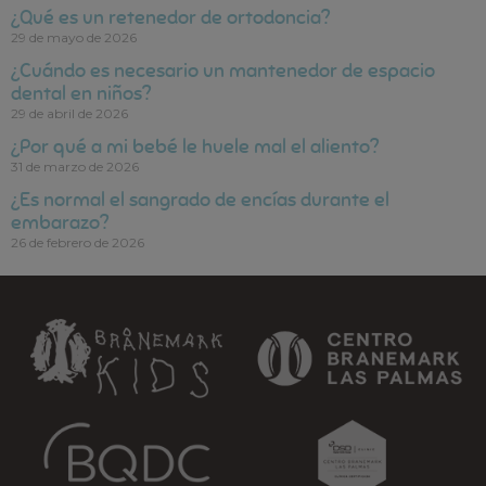
¿Qué es un retenedor de ortodoncia?
29 de mayo de 2026
¿Cuándo es necesario un mantenedor de espacio
dental en niños?
29 de abril de 2026
¿Por qué a mi bebé le huele mal el aliento?
31 de marzo de 2026
¿Es normal el sangrado de encías durante el
embarazo?
26 de febrero de 2026